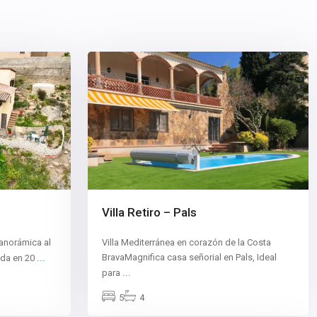
3
Villa Retiro – Pals
Villa Mediterránea en corazón de la Costa
panorámica al
...
BravaMagnifica casa señorial en Pals, Ideal
ada en 20
...
para
5
4